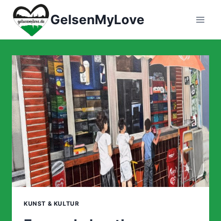
Zum
GelsenMyLove
Inhalt
springen
KUNST & KULTUR