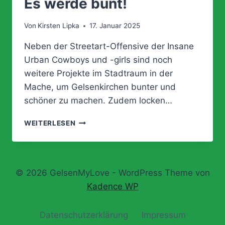
Es werde bunt!
Von
Kirsten Lipka
17. Januar 2025
Neben der Streetart-Offensive der Insane
Urban Cowboys und -girls sind noch
weitere Projekte im Stadtraum in der
Mache, um Gelsenkirchen bunter und
schöner zu machen. Zudem locken…
ES
WEITERLESEN
WERDE
BUNT!
© 2026 GelsenMyLove - WordPress Theme von
Kadence WP
Datenschutz­erklärung
Impressum