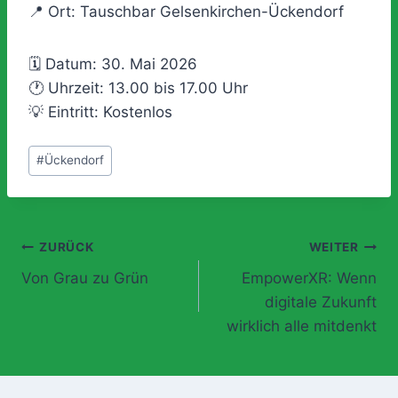
📍 Ort: Tauschbar Gelsenkirchen-Ückendorf
🗓 Datum: 30. Mai 2026
🕐 Uhrzeit: 13.00 bis 17.00 Uhr
💡 Eintritt: Kostenlos
Schlagworte:
#
Ückendorf
Beitragsnavigation
ZURÜCK
WEITER
Von Grau zu Grün
EmpowerXR: Wenn
digitale Zukunft
wirklich alle mitdenkt