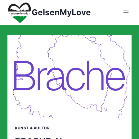
Zum
GelsenMyLove
Inhalt
springen
KUNST & KULTUR