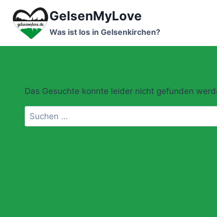
Zum
GelsenMyLove
Inhalt
springen
Was ist los in Gelsenkirchen?
Das Gesuchte konnte leider nicht gefunden werden.
Suchen
nach: