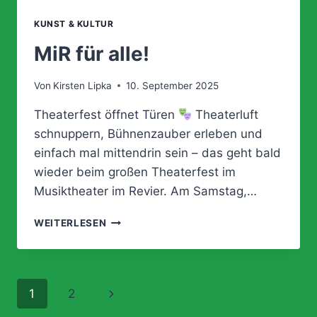
KUNST & KULTUR
MiR für alle!
Von
Kirsten Lipka
10. September 2025
Theaterfest öffnet Türen
Theaterluft
schnuppern, Bühnenzauber erleben und
einfach mal mittendrin sein – das geht bald
wieder beim großen Theaterfest im
Musiktheater im Revier. Am Samstag,…
MIR
WEITERLESEN
FÜR
ALLE!
Seitennavigation
Nächste
1
2