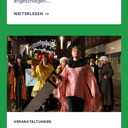
angeschlagen….
GITARRENRIFFS
WEITERLESEN
STATT
ARIEN:
METAL
IM
MUSIKTHEATER
VERANSTALTUNGEN