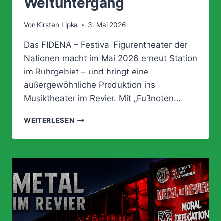
Weltuntergang
Von
Kirsten Lipka
3. Mai 2026
Das FIDENA – Festival Figurentheater der
Nationen macht im Mai 2026 erneut Station
im Ruhrgebiet – und bringt eine
außergewöhnliche Produktion ins
Musiktheater im Revier. Mit „Fußnoten…
FIDENA-
WEITERLESEN
FESTIVAL
ZU
GAST
IM
MIR:
FIGURENTHEATER
ZWISCHEN
BÜROALLTAG
UND