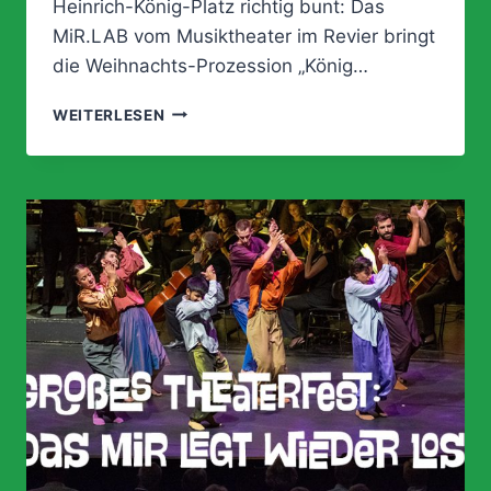
Heinrich-König-Platz richtig bunt: Das
MiR.LAB vom Musiktheater im Revier bringt
die Weihnachts-Prozession „König…
KÖNIG
WEITERLESEN
HEINRICH
AUF
DEM
WEIHNACHTSMARKT