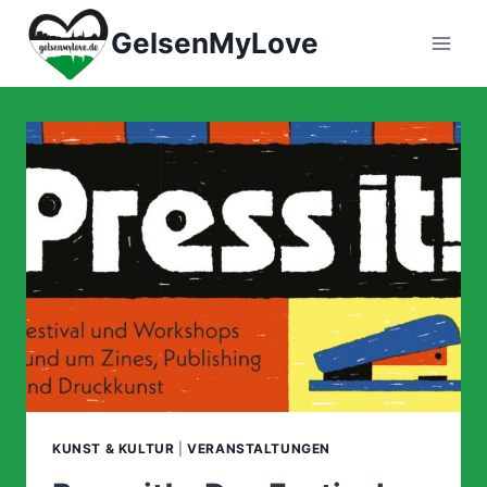
Zum
GelsenMyLove
Inhalt
springen
KUNST & KULTUR
|
VERANSTALTUNGEN