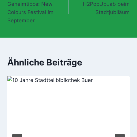
Geheimtipps: New
H2PopUpLab beim
Colours Festival im
Stadtjubiläum
September
Ähnliche Beiträge