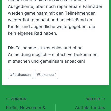
Ausgediente, aber noch reparierbare Fahrräder
werden gemeinsam mit den Teilnehmenden
wieder flott gemacht und anschließend an
Kinder und Jugendliche weitergegeben, die
kein eigenes Rad haben.
Die Teilnahme ist kostenlos und ohne
Anmeldung möglich – einfach vorbeikommen,
mitmachen und gemeinsam anpacken!
Schlagworte:
#
Rotthausen
#
Ückendorf
Beitragsnavigation
ZURÜCK
WEITER
Profis, Newcomer &
Auftakt für das