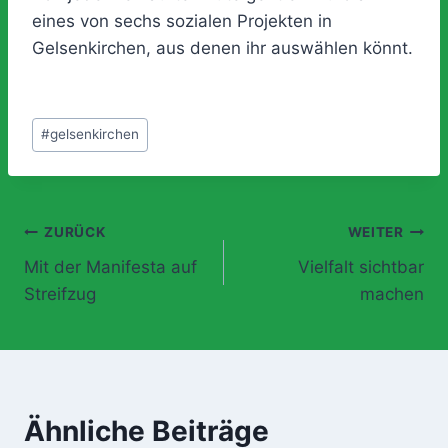
eines von sechs sozialen Projekten in
Gelsenkirchen, aus denen ihr auswählen könnt.
Schlagworte:
#
gelsenkirchen
Beitragsnavigation
ZURÜCK
WEITER
Mit der Manifesta auf
Vielfalt sichtbar
Streifzug
machen
Ähnliche Beiträge