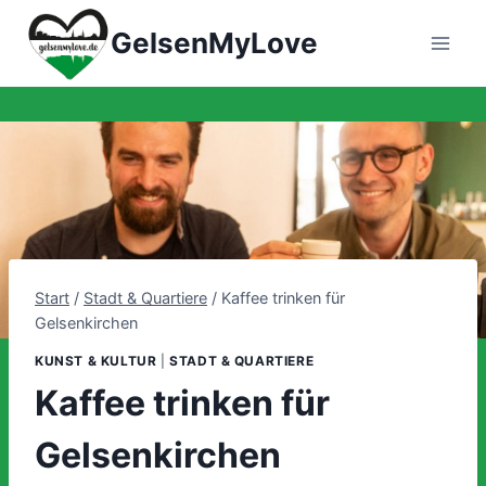
Zum
GelsenMyLove
Inhalt
springen
Start
/
Stadt & Quartiere
/
Kaffee trinken für
Gelsenkirchen
KUNST & KULTUR
|
STADT & QUARTIERE
Kaffee trinken für
Gelsenkirchen