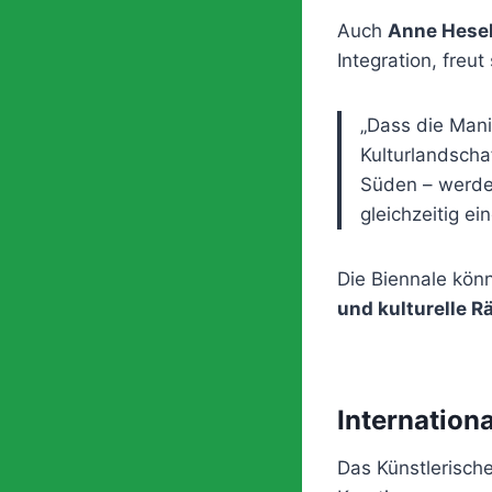
Auch
Anne Hese
Integration, freu
„Dass die Manif
Kulturlandscha
Süden – werde
gleichzeitig ei
Die Biennale kön
und kulturelle 
Internation
Das Künstlerisch