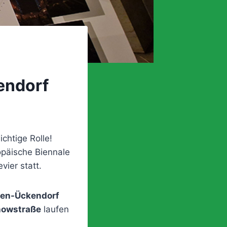
kendorf
chtige Rolle!
opäische Biennale
vier statt.
hen-Ückendorf
chowstraße
laufen