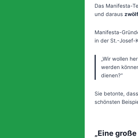
Das Manifesta-T
und daraus
zwölf
Manifesta-Gründ
in der St.-Josef-
„Wir wollen he
werden können.
dienen?“
Sie betonte, das
schönsten Beispie
„Eine große