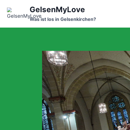
Zum
GelsenMyLove
Inhalt
springen
Was ist los in Gelsenkirchen?