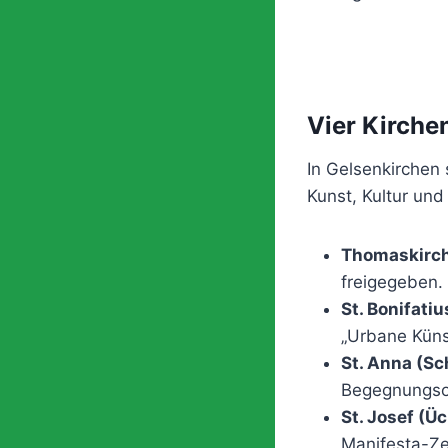
Vier Kirche
In Gelsenkirchen 
Kunst, Kultur un
Thomaskirch
freigegeben.
St. Bonifatiu
„Urbane Küns
St. Anna (Sc
Begegnungsor
St. Josef (Ü
Manifesta-Ze