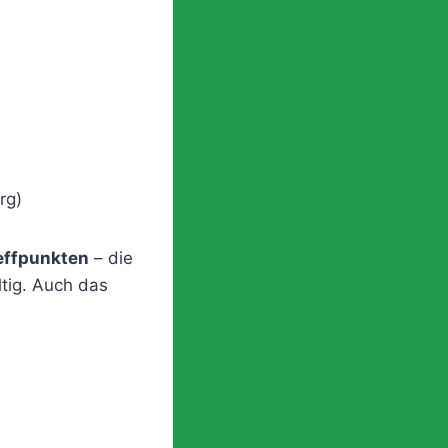
rg)
effpunkten
– die
ltig. Auch das