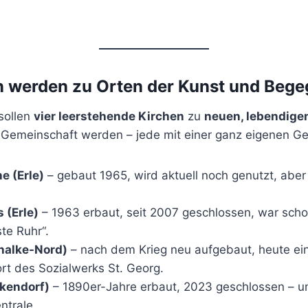
n werden zu Orten der Kunst und Beg
sollen
vier leerstehende Kirchen
zu
neuen, lebendige
d Gemeinschaft werden – jede mit einer ganz eigenen Ge
e (Erle)
– gebaut 1965, wird aktuell noch genutzt, abe
s (Erle)
– 1963 erbaut, seit 2007 geschlossen, war schon
te Ruhr“.
halke-Nord)
– nach dem Krieg neu aufgebaut, heute ein 
t des Sozialwerks St. Georg.
ckendorf)
– 1890er-Jahre erbaut, 2023 geschlossen – un
ntrale.