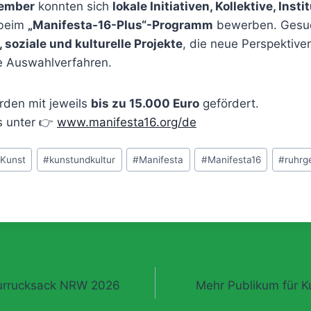
tember
konnten sich
lokale Initiativen, Kollektive, Inst
beim
„Manifesta-16-Plus“-Programm
bewerben. Gesu
, soziale und kulturelle Projekte
, die neue Perspektiven
ie Auswahlverfahren.
den mit jeweils
bis zu 15.000 Euro
gefördert.
s unter 👉
www.manifesta16.org/de
#
Kunst
#
kunstundkultur
#
Manifesta
#
Manifesta16
#
ruhrg
gation
turrucksack NRW 2026
Mehr Publikum für Ku