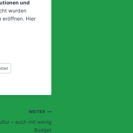
itutionen und
cht wurden
 eröffnen. Hier
ebiet
WEITER
ltur – auch mit wenig
Budget