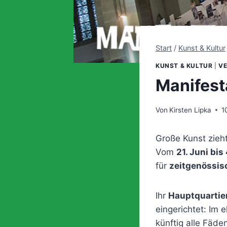
Start
/
Kunst & Kultur
KUNST & KULTUR
|
V
Manifest
Von
Kirsten Lipka
1
Große Kunst zieht
Vom
21. Juni bi
für
zeitgenössis
Ihr
Hauptquartie
eingerichtet: Im
künftig alle Fäd