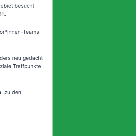
ebiet besucht –
ft.
ator*innen-Teams
nders neu gedacht
ziale Treffpunkte
a
„zu den