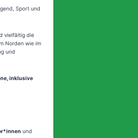
Jugend, Sport und
 vielfältig die
im Norden wie im
ng und
ne, inklusive
or*innen
und