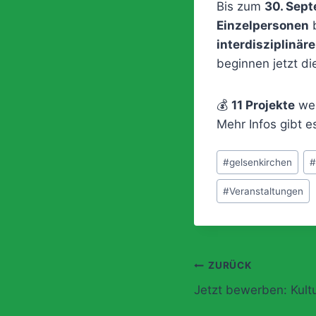
Bis zum
30. Sep
Einzelpersonen
interdisziplinäre
beginnen jetzt d
💰
11 Projekte
wer
Mehr Infos gibt e
Schlagworte:
#
gelsenkirchen
#
Veranstaltungen
Beitragsnavi
ZURÜCK
Jetzt bewerben: Kul