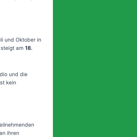
i und Oktober in
 steigt am
18.
dio und die
st kein
teilnehmenden
an ihren