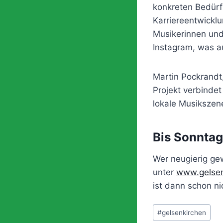
konkreten Bedürf
Karriereentwicklu
Musikerinnen und
Instagram, was a
Martin Pockrandt,
Projekt verbindet
lokale Musikszen
Bis Sonnta
Wer neugierig ge
unter
www.gelsen
ist dann schon ni
Schlagworte:
#
gelsenkirchen