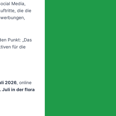
ocial Media,
tritte, die die
Bewerbungen,
den Punkt: „Das
tiven für die
uli 2026
, online
 Juli in der flora