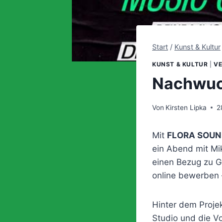
Start
/
Kunst & Kultur
KUNST & KULTUR
|
V
Nachwuch
Von
Kirsten Lipka
2
Mit
FLORA SOUN
ein Abend mit Mi
einen Bezug zu G
online bewerben 
Hinter dem Proje
Studio und die Vo