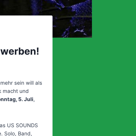
ewerben!
ehr sein will als
k macht und
nntag, 5. Juli
,
, das US SOUNDS
e. Solo, Band,