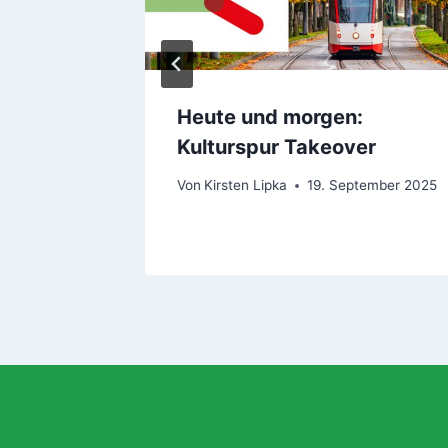
Heute und morgen:
Kulturspur Takeover
ember 2025
Von
Kirsten Lipka
19. September 2025