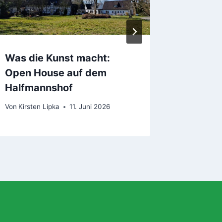
Was die Kunst macht:
Endlich
Open House auf dem
Von
Kirsten
Halfmannshof
Von
Kirsten Lipka
11. Juni 2026