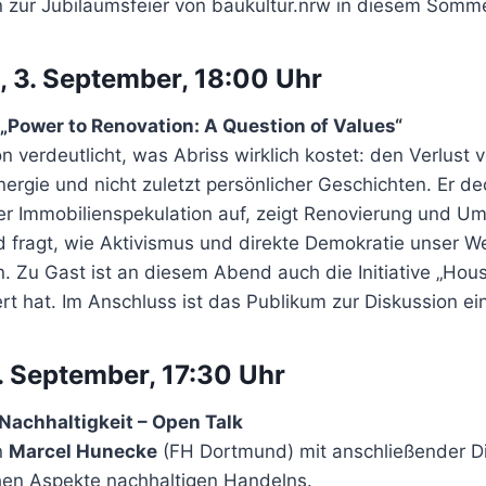
 zur Jubiläumsfeier von baukultur.nrw in diesem Somm
, 3. September, 18:00 Uhr
„Power to Renovation: A Question of Values“
 verdeutlicht, was Abriss wirklich kostet: den Verlust
nergie und nicht zuletzt persönlicher Geschichten. Er de
er Immobilienspekulation auf, zeigt Renovierung und U
nd fragt, wie Aktivismus und direkte Demokratie unser 
 Zu Gast ist an diesem Abend auch die Initiative „Hous
rt hat. Im Anschluss ist das Publikum zur Diskussion ei
5. September, 17:30 Uhr
Nachhaltigkeit – Open Talk
n
Marcel Hunecke
(FH Dortmund) mit anschließender D
hen Aspekte nachhaltigen Handelns.