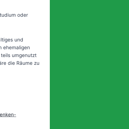
Studium oder
ltiges und
em ehemaligen
teils umgenutzt
häre die Räume zu
denken-