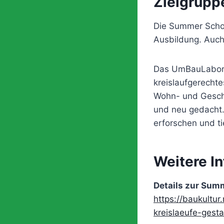
Zielgrupp
Die Summer School
Ausbildung. Auch 
Das UmBauLabor i
kreislaufgerecht
Wohn- und Gesch
und neu gedacht.
erforschen und ti
Weitere I
Details zur Summ
https://baukultu
kreislaeufe-gesta