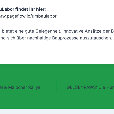
abor findet ihr hier:
rnrw.pageflow.io/umbaulabor
 bietet eine gute Gelegenheit, innovative Ansätze der B
nd sich über nachhaltige Bauprozesse auszutauschen.
gation
el & Malocher Rallye
GELSENPAWS: Die Hund