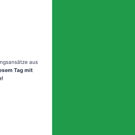
ungsansätze aus
iesem Tag mit
e!