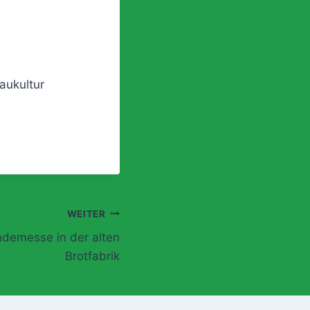
aukultur
WEITER
emesse in der alten
Brotfabrik