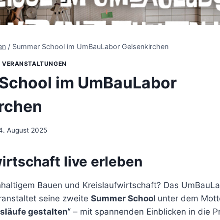
en
/
Summer School im UmBauLabor Gelsenkirchen
|
VERANSTALTUNGEN
School im UmBauLabor
rchen
4. August 2025
irtschaft live erleben
hhaltigem Bauen und Kreislaufwirtschaft? Das UmBauLa
ranstaltet seine zweite
Summer School
unter dem Mot
släufe gestalten“
– mit spannenden Einblicken in die Pr