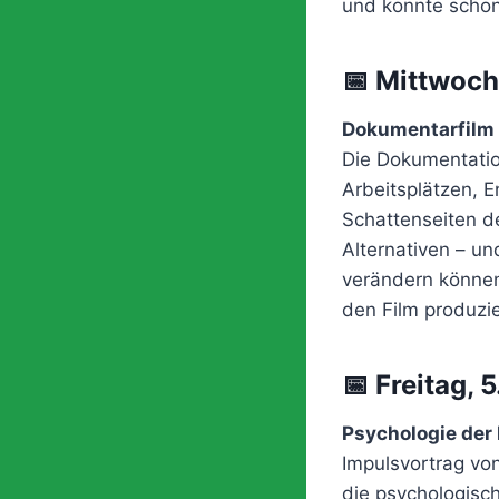
und konnte schon
📅 Mittwoch
Dokumentarfilm 
Die Dokumentation
Arbeitsplätzen, E
Schattenseiten d
Alternativen – u
verändern können.
den Film produzie
📅 Freitag, 
Psychologie der 
Impulsvortrag vo
die psychologisc