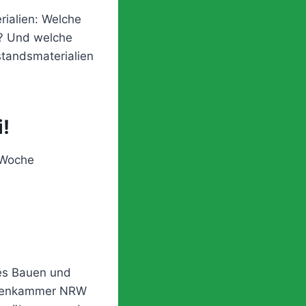
rialien: Welche
e? Und welche
standsmaterialien
!
 Woche
ges Bauen und
ektenkammer NRW