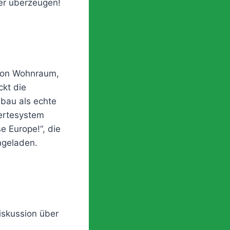
er überzeugen!
 von Wohnraum,
ckt die
mbau als echte
Wertesystem
e Europe!“, die
ngeladen.
iskussion über