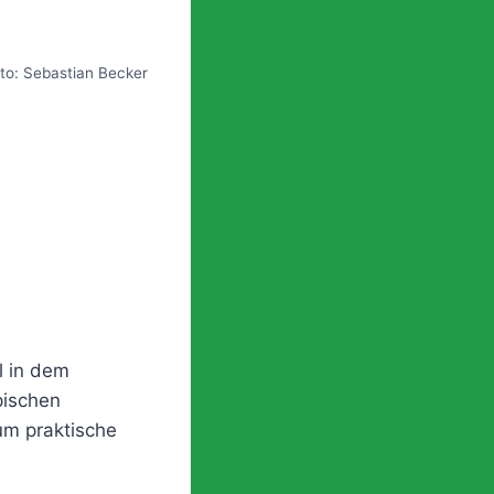
to: Sebastian Becker
l in dem
pischen
um praktische