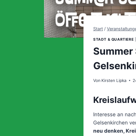
Start
/
Veranstaltung
STADT & QUARTIERE
Summer 
Gelsenki
Von
Kirsten Lipka
2
Kreislaufw
Interesse an nac
Gelsenkirchen ve
neu denken, Krei