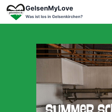
Zum
GelsenMyLove
Inhalt
springen
Was ist los in Gelsenkirchen?