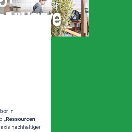
bor in
to
„Ressourcen
axis nachhaltiger