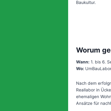
Baukultur.
Worum ge
Wann:
1. bis 6. 
Wo:
UmBauLabor,
Nach dem erfolgr
Reallabor in Ück
ehemaligen Wohn-
Ansätze für nach