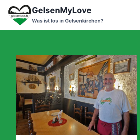
Zum
GelsenMyLove
Inhalt
springen
Was ist los in Gelsenkirchen?