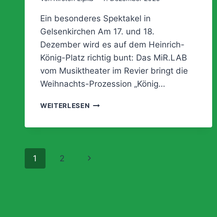
Ein besonderes Spektakel in
Gelsenkirchen Am 17. und 18.
Dezember wird es auf dem Heinrich-
König-Platz richtig bunt: Das MiR.LAB
vom Musiktheater im Revier bringt die
Weihnachts-Prozession „König…
KÖNIG
WEITERLESEN
HEINRICH
AUF
DEM
WEIHNACHTSMARKT
Seitennavigation
Nächste
1
2
Seite