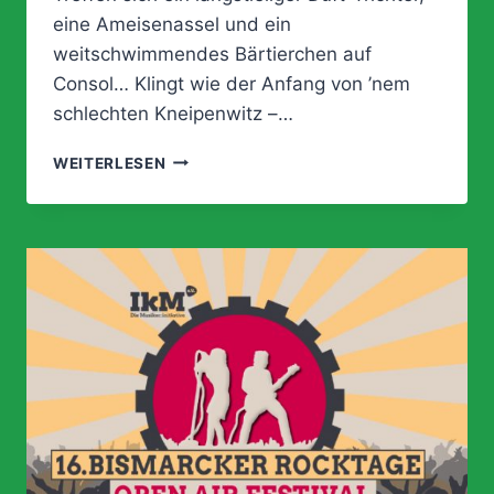
eine Ameisenassel und ein
weitschwimmendes Bärtierchen auf
Consol… Klingt wie der Anfang von ’nem
schlechten Kneipenwitz –…
WAS
WEITERLESEN
EIN
PILZ
ZUM
SCHULBAU
SAGT