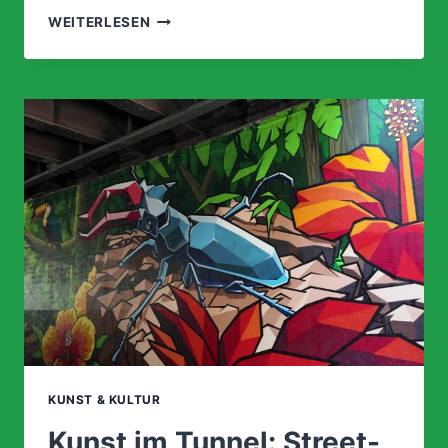
EIN
WEITERLESEN
LETZTES
„CIAO“
AUS
DER
EISDIELE
COSTANTIN
KUNST & KULTUR
Kunst im Tunnel: Street-