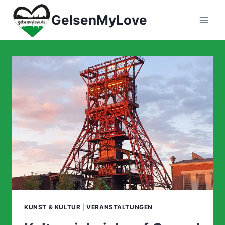
Zum
GelsenMyLove
Inhalt
springen
KUNST & KULTUR
|
VERANSTALTUNGEN