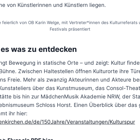
e von Künstlerinnen und Künstlern liegen.
eierlich von OB Karin Welge, mit Vertreter*innen des Kulturreferats
Festivals präsentiert
t es was zu entdecken
ngt Bewegung in statische Orte – und zeigt: Kultur findet
 Bühne. Zwischen Haltestellen öffnen Kulturorte ihre Tür
ins Freie. Mehr als zwanzig Akteurinnen und Akteure be
unstateliers über das Kunstmuseum, das Consol-Theat
ätte bis hin zur MädchenMusik Akademie NRW, der Stad
lebnis­museum Schloss Horst. Einen Überblick über das
 ihr hier:
enkirchen.de/de/150Jahre/Veranstaltungen/Kulturspur