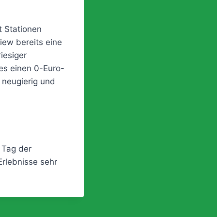
t Stationen
iew bereits eine
iesiger
es einen 0-Euro-
 neugierig und
 Tag der
Erlebnisse sehr