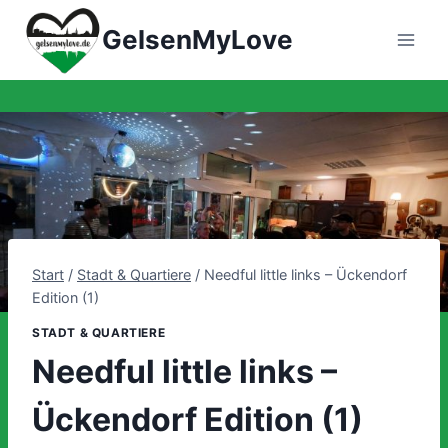
Zum
GelsenMyLove
Inhalt
springen
Start
/
Stadt & Quartiere
/
Needful little links – Ückendorf
Edition (1)
STADT & QUARTIERE
Needful little links –
Ückendorf Edition (1)