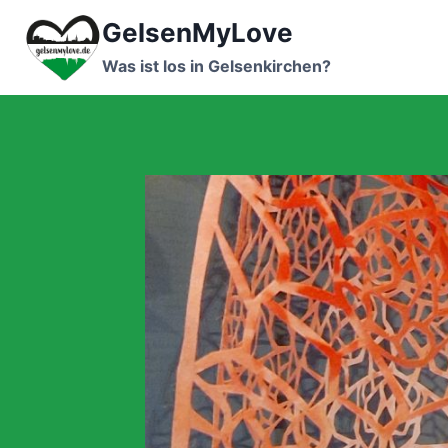
Zum
GelsenMyLove
Inhalt
springen
Was ist los in Gelsenkirchen?