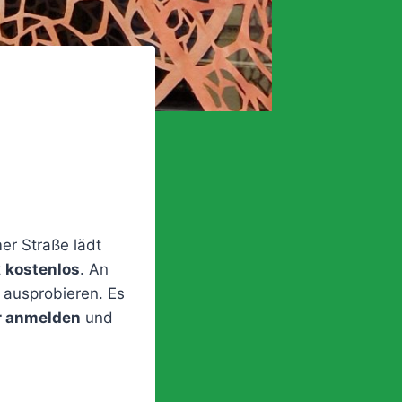
mer Straße lädt
t
kostenlos
. An
l ausprobieren. Es
er anmelden
und