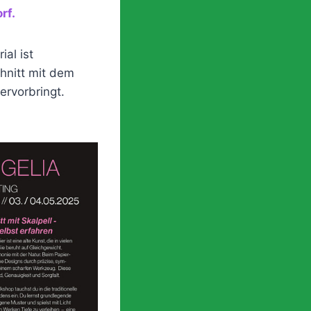
rf.
ial ist
hnitt mit dem
ervorbringt.