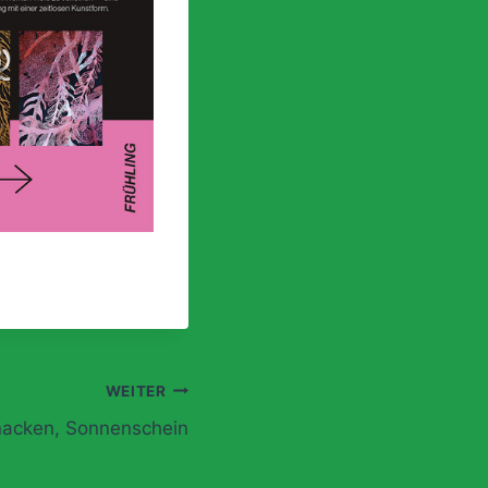
WEITER
acken, Sonnenschein