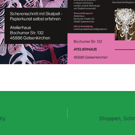
gation
ity
Shoppen, Schn