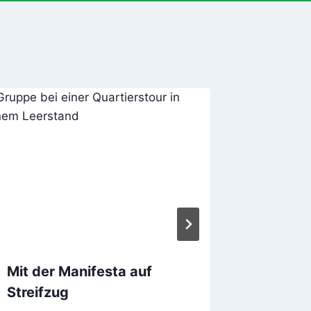
Mit der Manifesta auf
Open-A
Streifzug
Horst