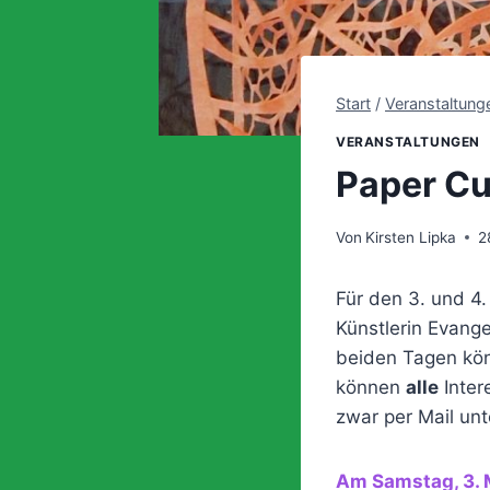
Start
/
Veranstaltung
VERANSTALTUNGEN
Paper Cu
Von
Kirsten Lipka
2
Für den 3. und 4.
Künstlerin Evang
beiden Tagen könn
können
alle
Inter
zwar per Mail un
Am Samstag, 3. M