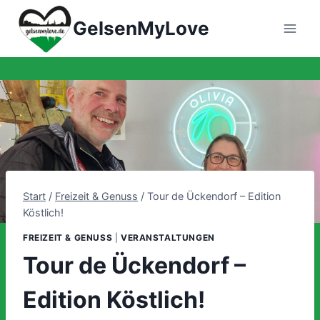
Zum
GelsenMyLove
Inhalt
springen
Start
/
Freizeit & Genuss
/
Tour de Ückendorf – Edition
Köstlich!
FREIZEIT & GENUSS
|
VERANSTALTUNGEN
Tour de Ückendorf –
Edition Köstlich!