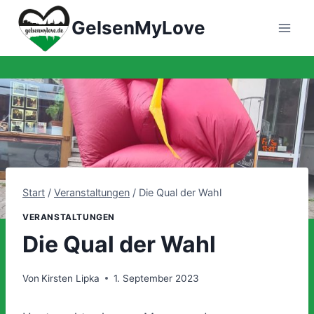
Zum
GelsenMyLove
Inhalt
springen
Start
/
Veranstaltungen
/
Die Qual der Wahl
VERANSTALTUNGEN
Die Qual der Wahl
Von
Kirsten Lipka
1. September 2023