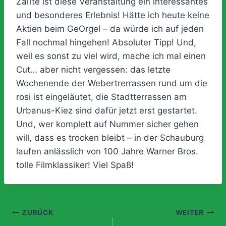
Zālīte ist diese Veranstaltung ein interessantes
und besonderes Erlebnis! Hätte ich heute keine
Aktien beim GeOrgel – da würde ich auf jeden
Fall nochmal hingehen! Absoluter Tipp! Und,
weil es sonst zu viel wird, mache ich mal einen
Cut… aber nicht vergessen: das letzte
Wochenende der Webertrerrassen rund um die
rosi ist eingeläutet, die Stadtterrassen am
Urbanus-Kiez sind dafür jetzt erst gestartet.
Und, wer komplett auf Nummer sicher gehen
will, dass es trocken bleibt – in der Schauburg
laufen anlässlich von 100 Jahre Warner Bros.
tolle Filmklassiker! Viel Spaß!
Beitragsnavigation
ZURÜCK
WEITER