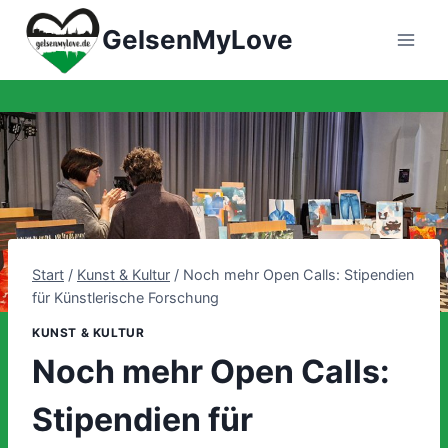
Zum
GelsenMyLove
Inhalt
springen
Start
/
Kunst & Kultur
/
Noch mehr Open Calls: Stipendien
für Künstlerische Forschung
KUNST & KULTUR
Noch mehr Open Calls:
Stipendien für